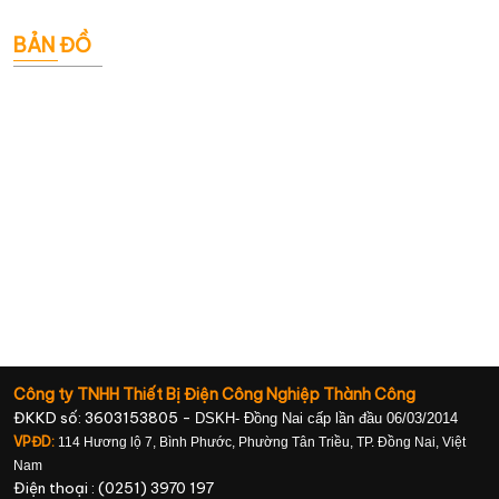
BẢN ĐỒ
Công ty TNHH Thiết Bị Điện Công Nghiệp Thành Công
ĐKKD số: 3603153805 -
DSKH- Đồng Nai cấp lần đầu 06/03/2014
VPĐD:
114 Hương lộ 7, Bình Phước, Phường Tân Triều, TP. Đồng Nai, Việt
Nam
Điện thoại : (0251) 3970 197