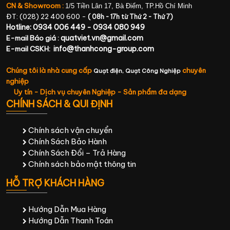
CN & Showroom :
1/5 Tiền Lân 17, Bà Điểm, TP.Hồ Chí Minh
ĐT: (028) 22 400 600 -
( 08h - 17h từ Thứ 2 - Thứ 7)
Hotline: 0934 006 449 - 0934 080 949
quatviet.vn@gmail.com
E-mail Báo giá :
info@thanhcong-group.com
E-mail CSKH:
Chúng tôi là nhà cung cấp
chuyên
Quạt điện,
Quạt Công Nghiệp
nghiệp
Uy tín - Dịch vụ chuyên Nghiệp - Sản phẩm đa dạng
CHÍNH SÁCH & QUI ĐỊNH
Chính sách vận chuyển
Chính Sách Bảo Hành
Chính Sách Đổi – Trả Hàng
Chính sách bảo mật thông tin
HỖ TRỢ KHÁCH HÀNG
Hướng Dẫn Mua Hàng
Hướng Dẫn Thanh Toán