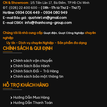
CN & Showroom :
1/5 Tiền Lân 17, Bà Điểm, TP.Hồ Chí Minh
ĐT: (028) 22 400 600 -
( 08h - 17h từ Thứ 2 - Thứ 7)
Hotline: 0934 006 449 - 0934 080 949
quatviet.vn@gmail.com
E-mail Báo giá :
info@thanhcong-group.com
E-mail CSKH:
Chúng tôi là nhà cung cấp
chuyên
Quạt điện,
Quạt Công Nghiệp
nghiệp
Uy tín - Dịch vụ chuyên Nghiệp - Sản phẩm đa dạng
CHÍNH SÁCH & QUI ĐỊNH
Chính sách vận chuyển
Chính Sách Bảo Hành
Chính Sách Đổi – Trả Hàng
Chính sách bảo mật thông tin
HỖ TRỢ KHÁCH HÀNG
Hướng Dẫn Mua Hàng
Hướng Dẫn Thanh Toán