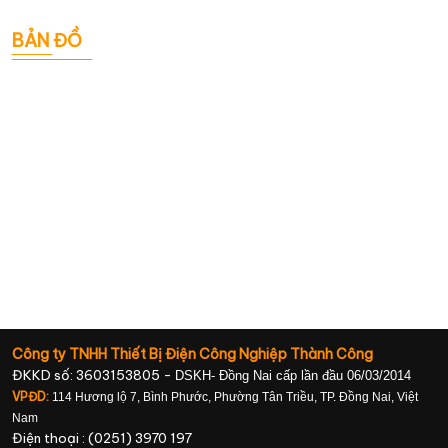
BẢN ĐỒ
Công ty TNHH Thiết Bị Điện Công Nghiệp Thành Công
ĐKKD số: 3603153805 -
DSKH- Đồng Nai cấp lần đầu 06/03/2014
VPĐD:
114 Hương lộ 7, Bình Phước, Phường Tân Triều, TP. Đồng Nai, Việt
Nam
Điện thoại : (0251) 3970 197