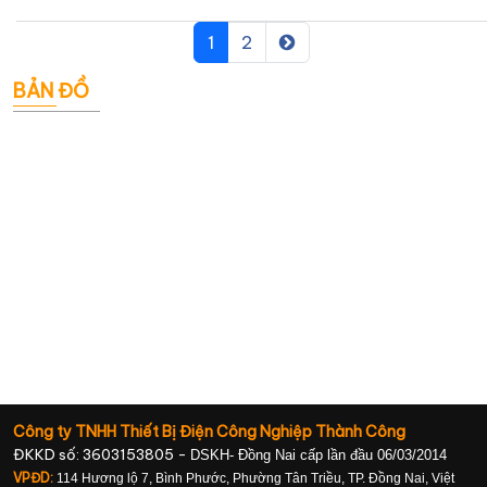
1
2
BẢN ĐỒ
Công ty TNHH Thiết Bị Điện Công Nghiệp Thành Công
ĐKKD số: 3603153805 -
DSKH- Đồng Nai cấp lần đầu 06/03/2014
VPĐD:
114 Hương lộ 7, Bình Phước, Phường Tân Triều, TP. Đồng Nai, Việt