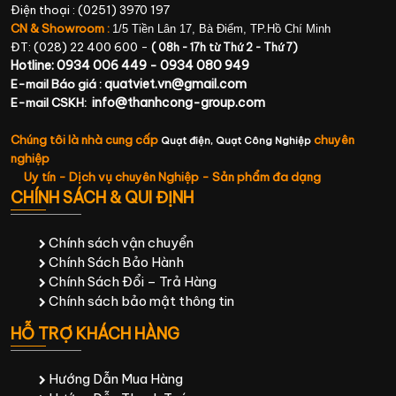
Điện thoại : (0251) 3970 197
CN & Showroom :
1/5 Tiền Lân 17, Bà Điểm, TP.Hồ Chí Minh
ĐT: (028) 22 400 600 -
( 08h - 17h từ Thứ 2 - Thứ 7)
Hotline: 0934 006 449 - 0934 080 949
quatviet.vn@gmail.com
E-mail Báo giá :
info@thanhcong-group.com
E-mail CSKH:
Chúng tôi là nhà cung cấp
chuyên
Quạt điện,
Quạt Công Nghiệp
nghiệp
Uy tín - Dịch vụ chuyên Nghiệp - Sản phẩm đa dạng
CHÍNH SÁCH & QUI ĐỊNH
Chính sách vận chuyển
Chính Sách Bảo Hành
Chính Sách Đổi – Trả Hàng
Chính sách bảo mật thông tin
HỖ TRỢ KHÁCH HÀNG
Hướng Dẫn Mua Hàng