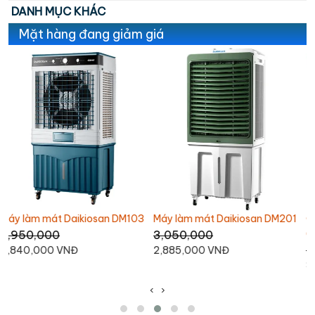
DANH MỤC KHÁC
Mặt hàng đang giảm giá
Máy làm mát Daikiosan DM201
Quạt trần Mitsubishi C56-RA5
(màu xám đậm)
3,050,000
3,990,000
2,885,000 VNĐ
3,670,000 VNĐ
‹
›