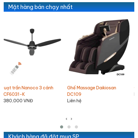
Mặt hàng bán chạy nhất
Ghế Massage Daikiosan
Ghế Massage Daikiosan DC110
DC109
Liên hệ
Liên hệ
‹
›
Khách hàng đã đặt mua SP