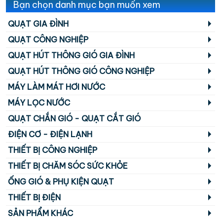
Bạn chọn danh mục bạn muốn xem
QUẠT GIA ĐÌNH
QUẠT CÔNG NGHIỆP
QUẠT HÚT THÔNG GIÓ GIA ĐÌNH
QUẠT HÚT THÔNG GIÓ CÔNG NGHIỆP
MÁY LÀM MÁT HƠI NƯỚC
MÁY LỌC NƯỚC
QUẠT CHẮN GIÓ - QUẠT CẮT GIÓ
ĐIỆN CƠ - ĐIỆN LẠNH
THIẾT BỊ CÔNG NGHIỆP
THIẾT BỊ CHĂM SÓC SỨC KHỎE
ỐNG GIÓ & PHỤ KIỆN QUẠT
THIẾT BỊ ĐIỆN
SẢN PHẨM KHÁC