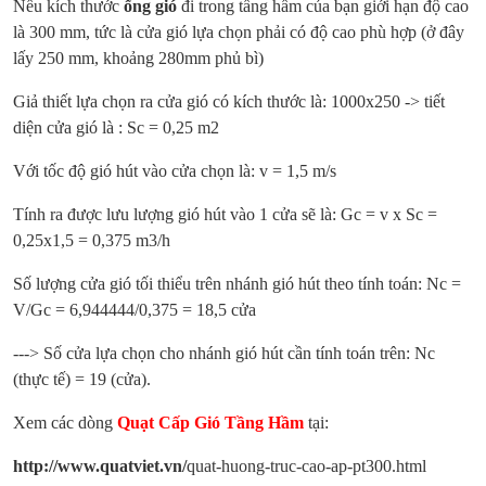
Nếu kích thước
ống gió
đi trong tầng hầm của bạn giới hạn độ cao
là 300 mm, tức là cửa gió lựa chọn phải có độ cao phù hợp (ở đây
lấy 250 mm, khoảng 280mm phủ bì)
Giả thiết lựa chọn ra cửa gió có kích thước là: 1000x250 -> tiết
diện cửa gió là : Sc = 0,25 m2
Với tốc độ gió hút vào cửa chọn là: v = 1,5 m/s
Tính ra được lưu lượng gió hút vào 1 cửa sẽ là: Gc = v x Sc =
0,25x1,5 = 0,375 m3/h
Số lượng cửa gió tối thiểu trên nhánh gió hút theo tính toán: Nc =
V/Gc = 6,944444/0,375 = 18,5 cửa
---> Số cửa lựa chọn cho nhánh gió hút cần tính toán trên: Nc
(thực tế) = 19 (cửa).
Xem các dòng
Quạt Cấp Gió Tầng Hầm
tại:
http://www.quatviet.vn/
quat-huong-truc-cao-ap-pt300.html