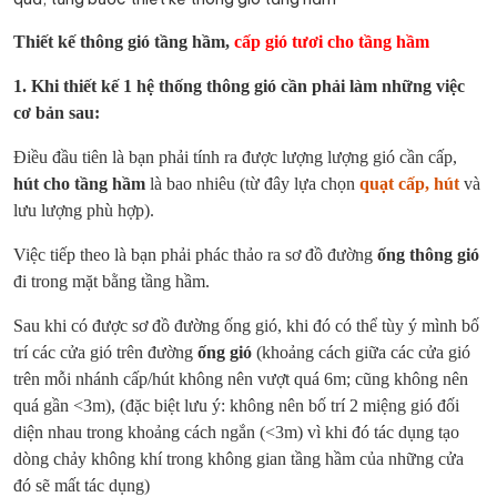
Thiết kế thông gió tầng hầm,
cấp gió tươi cho tầng hầm
1. Khi thiết kế 1 hệ thống thông gió cần phải làm những việc
cơ bản sau:
Điều đầu tiên là bạn phải tính ra được lượng lượng gió cần cấp,
hút cho tầng hầm
là bao nhiêu (từ đây lựa chọn
quạt cấp, hút
và
lưu lượng phù hợp).
Việc tiếp theo là bạn phải phác thảo ra sơ đồ đường
ống thông gió
đi trong mặt bằng tầng hầm.
Sau khi có được sơ đồ đường ống gió, khi đó có thể tùy ý mình bố
trí các cửa gió trên đường
ống gió
(khoảng cách giữa các cửa gió
trên mỗi nhánh cấp/hút không nên vượt quá 6m; cũng không nên
quá gần <3m), (đặc biệt lưu ý: không nên bố trí 2 miệng gió đối
diện nhau trong khoảng cách ngắn (<3m) vì khi đó tác dụng tạo
dòng chảy không khí trong không gian tầng hầm của những cửa
đó sẽ mất tác dụng)