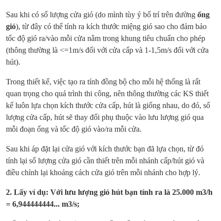
Sau khi có số lượng cửa gió (do mình tùy ý bố trí trên đường
ống
gió
), từ đây có thể tính ra kích thước miệng gió sao cho đảm bảo
tốc độ gió ra/vào mỗi cửa nằm trong khung tiêu chuẩn cho phép
(thông thường là <=1m/s đối với cửa cấp và 1-1,5m/s đối với cửa
hút).
Trong thiết kế, việc tạo ra tính đồng bộ cho mỗi hệ thống là rất
quan trọng cho quá trình thi công, nên thông thường các KS thiết
kế luôn lựa chọn kích thước cửa cấp, hút là giống nhau, do đó, số
lượng cửa cấp, hút sẽ thay đổi phụ thuộc vào lưu lượng gió qua
mỗi đoạn ống và tốc độ gió vào/ra mỗi cửa.
Sau khi áp đặt lại cửa gió với kích thước bạn đã lựa chọn, từ đó
tính lại số lượng cửa gió cần thiết trên mỗi nhánh cấp/hút gió và
điều chỉnh lại khoảng cách cửa gió trên mỗi nhánh cho hợp lý.
2. Lấy ví dụ: Với lưu lượng gió hút bạn tính ra là 25.000 m3/h
= 6,944444444... m3/s;