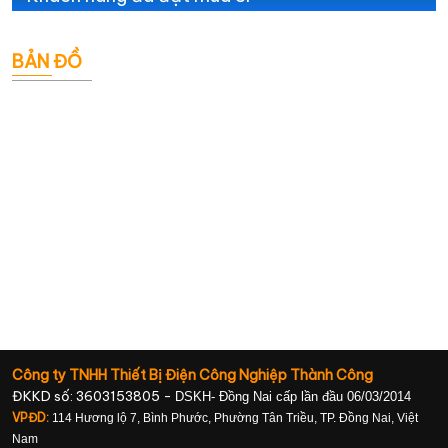
BẢN ĐỒ
Công ty TNHH Thiết Bị Điện Công Nghiệp Thành Công
ĐKKD số: 3603153805 -
DSKH- Đồng Nai cấp lần đầu 06/03/2014
VPĐD:
114 Hương lộ 7, Bình Phước, Phường Tân Triều, TP. Đồng Nai, Việt
Nam