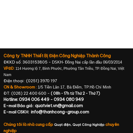
Công ty TNHH Thiết Bị Điện Công Nghiệp Thành Công
ĐKKD số: 3603153805 -
DSKH- Đồng Nai cấp lần đầu 06/03/2014
VPĐD:
114 Hương lộ 7, Bình Phước, Phường Tân Triều, TP. Đồng Nai, Việt
Nam
Điện thoại : (0251) 3970 197
CN & Showroom :
1/5 Tiền Lân 17, Bà Điểm, TP.Hồ Chí Minh
ĐT: (028) 22 400 600 -
( 08h - 17h từ Thứ 2 - Thứ 7)
Hotline: 0934 006 449 - 0934 080 949
quatviet.vn@gmail.com
E-mail Báo giá :
info@thanhcong-group.com
E-mail CSKH:
Chúng tôi là nhà cung cấp
chuyên
Quạt điện,
Quạt Công Nghiệp
nghiệp