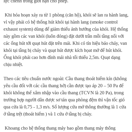
lực chênh trong giới hạn cho phép.
Khi hỏa hoạn xảy ra từ 1 phòng (căn hộ), khói sẽ lan ra hành lang,
vì vậy phải có hệ thống hút khói tại hành lang (smoke control
exhaust system) dùng để giảm thiểu ảnh hưởng của khói. Hệ thống
này gồm các van khói (luôn đóng) đặt dưới trần mỗi tầng nối với
các ống hút tới quạt hút đặt trên mái. Khi có tín hiệu báo cháy, van
khói tại tầng bị cháy và quạt hút được kích họat mở để hút khói.
Ống khói phải cao hơn đỉnh mái nhà tối thiểu 2,5m. Quạt dạng
chịu nhiệt.
Theo các tiêu chuẩn nước ngoài: Cầu thang thoát hiểm kín (không
yêu cầu đối với các cầu thang hở) cần được tạo áp 20 – 50 Pa để
khói không thể xâm nhập vào cầu thang (TCVN là 20 Pa), trong
trường hợp người dân được sơ tán qua phòng đệm thì vận tốc gió
qua cửa là 0,75 - 1,3 m/s. Số lượng cửa mở thông thường là 1 cửa
ở tầng trệt (thoát hiểm ) và 1 cửa ở tầng bị cháy.
Khoang cho hệ thống thang máy bao gồm thang máy thông