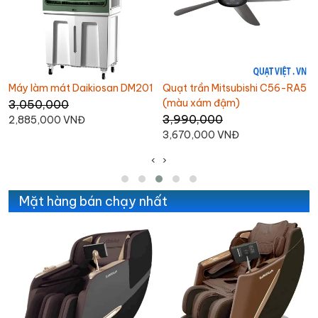
Máy làm mát Daikiosan DM201
Quạt trần Mitsubishi C56-RA5
(màu xám đậm)
3,050,000
3,990,000
2,885,000 VNĐ
3,670,000 VNĐ
‹
›
Mặt hàng bán chạy nhất