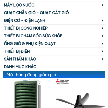
MÁY LỌC NƯỚC
QUẠT CHẮN GIÓ - QUẠT CẮT GIÓ
ĐIỆN CƠ - ĐIỆN LẠNH
THIẾT BỊ CÔNG NGHIỆP
THIẾT BỊ CHĂM SÓC SỨC KHỎE
ỐNG GIÓ & PHỤ KIỆN QUẠT
THIẾT BỊ ĐIỆN
SẢN PHẨM KHÁC
DANH MỤC KHÁC
Mặt hàng đang giảm giá