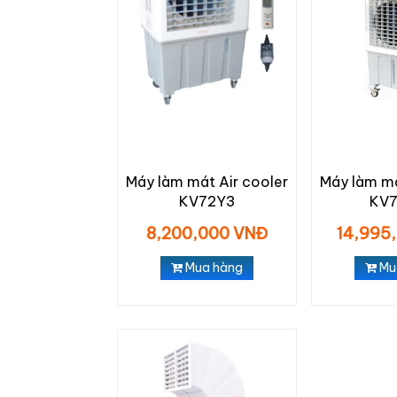
Máy làm mát Air cooler
Máy làm má
KV72Y3
KV7
8,200,000 VNĐ
14,995
Mua hàng
Mu