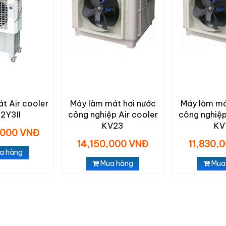
t Air cooler
Máy làm mát hơi nước
Máy làm má
2Y3II
công nghiệp Air cooler
công nghiệp
KV23
KV
,000 VNĐ
14,150,000 VNĐ
11,830,
a hàng
Mua hàng
Mua