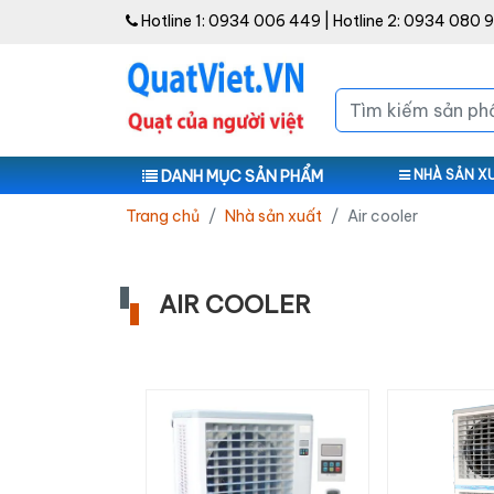
Hotline 1:
0934 006 449
| Hotline 2:
0934 080 
DANH MỤC SẢN PHẨM
NHÀ SẢN X
Trang chủ
Nhà sản xuất
Air cooler
AIR COOLER