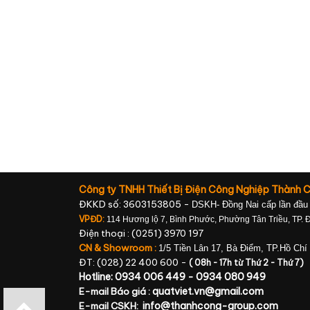
Công ty TNHH Thiết Bị Điện Công Nghiệp Thành 
ĐKKD số: 3603153805 -
DSKH- Đồng Nai cấp lần đầu
VPĐD:
114 Hương lộ 7, Bình Phước, Phường Tân Triều, TP. 
Điện thoại : (0251) 3970 197
CN & Showroom :
1/5 Tiền Lân 17, Bà Điểm, TP.Hồ Chí
ĐT: (028) 22 400 600 -
( 08h - 17h từ Thứ 2 - Thứ 7)
Hotline: 0934 006 449 - 0934 080 949
quatviet.vn@gmail.com
E-mail Báo giá :
info@thanhcong-group.com
E-mail CSKH: