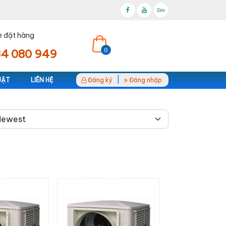
e đặt hàng
0
4 080 949
|
UẬT
LIÊN HỆ
Đăng ký
Đăng nhập