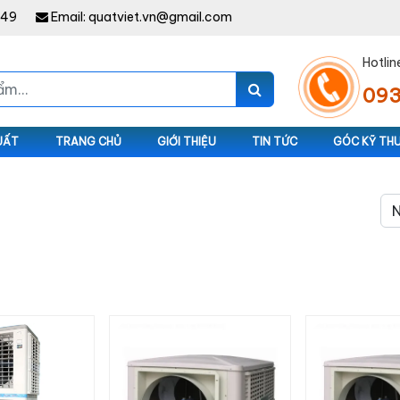
949
Email:
quatviet.vn@gmail.com
Hotlin
093
UẤT
TRANG CHỦ
GIỚI THIỆU
TIN TỨC
GÓC KỸ TH