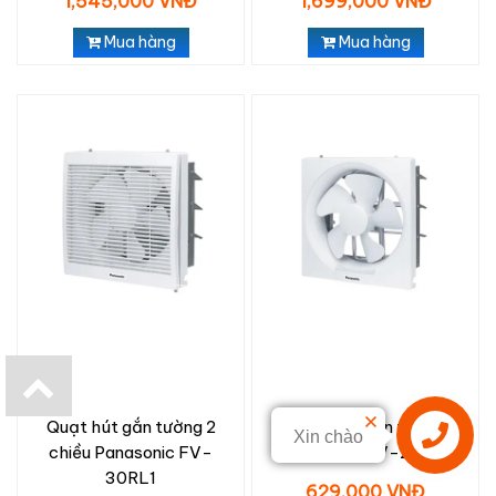
1,545,000 VNĐ
1,699,000 VNĐ
Mua hàng
Mua hàng
Quạt hút gắn tường 2
Quạt hút gắn tường
Xin chào
chiều Panasonic FV-
Panasonic FV-20AU1
30RL1
629,000 VNĐ