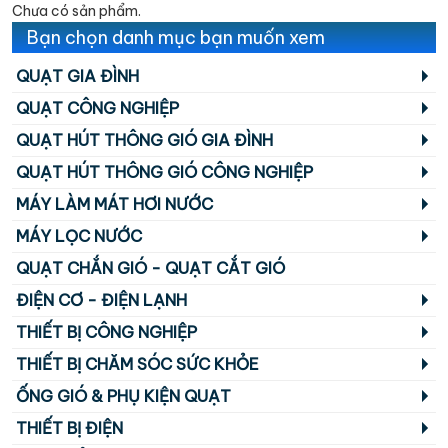
Chưa có sản phẩm.
Bạn chọn danh mục bạn muốn xem
QUẠT GIA ĐÌNH
QUẠT CÔNG NGHIỆP
QUẠT HÚT THÔNG GIÓ GIA ĐÌNH
QUẠT HÚT THÔNG GIÓ CÔNG NGHIỆP
MÁY LÀM MÁT HƠI NƯỚC
MÁY LỌC NƯỚC
QUẠT CHẮN GIÓ - QUẠT CẮT GIÓ
ĐIỆN CƠ - ĐIỆN LẠNH
THIẾT BỊ CÔNG NGHIỆP
THIẾT BỊ CHĂM SÓC SỨC KHỎE
ỐNG GIÓ & PHỤ KIỆN QUẠT
THIẾT BỊ ĐIỆN