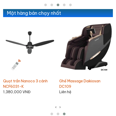
Mặt hàng bán chạy nhất
Quạt trần Nanoco 3 cánh
Ghế Massage Daikiosan
G
NCF6031-K
DC109
L
1,380,000 VNĐ
Liên hệ
‹
›