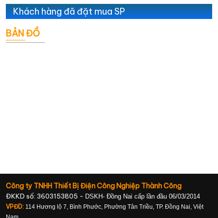
Khách hàng đã đặt mua SP
BẢN ĐỒ
Công ty TNHH Thiết Bị Điện Công Nghiệp Thành Công
ĐKKD số: 3603153805 -
DSKH- Đồng Nai cấp lần đầu 06/03/2014
VPĐD:
114 Hương lộ 7, Bình Phước, Phường Tân Triều, TP. Đồng Nai, Việt
Nam