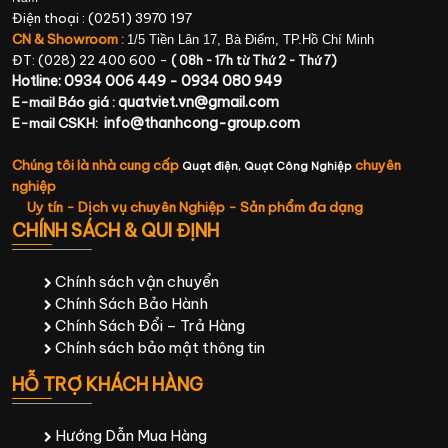
Điện thoại : (0251) 3970 197
CN & Showroom :
1/5 Tiền Lân 17, Bà Điểm, TP.Hồ Chí Minh
ĐT: (028) 22 400 600 -
( 08h - 17h từ Thứ 2 - Thứ 7)
Hotline: 0934 006 449 - 0934 080 949
quatviet.vn@gmail.com
E-mail Báo giá :
info@thanhcong-group.com
E-mail CSKH:
Chúng tôi là nhà cung cấp
chuyên
Quạt điện,
Quạt Công Nghiệp
nghiệp
Uy tín - Dịch vụ chuyên Nghiệp - Sản phẩm đa dạng
CHÍNH SÁCH & QUI ĐỊNH
Chính sách vận chuyển
Chính Sách Bảo Hành
Chính Sách Đổi – Trả Hàng
Chính sách bảo mật thông tin
HỖ TRỢ KHÁCH HÀNG
Hướng Dẫn Mua Hàng