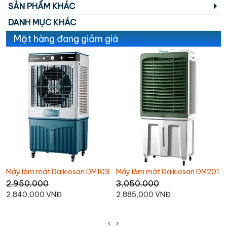
SẢN PHẨM KHÁC
DANH MỤC KHÁC
Mặt hàng đang giảm giá
Máy làm mát Daikiosan DM103
Máy làm mát Daikiosan DM201
2,950,000
3,050,000
2,840,000 VNĐ
2,885,000 VNĐ
‹
›