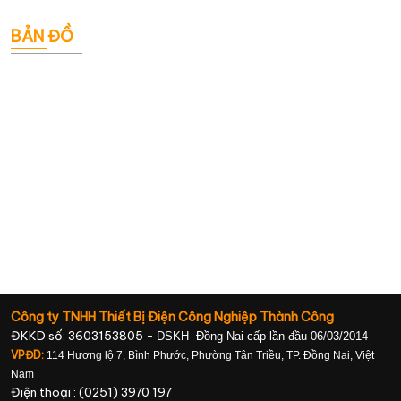
BẢN ĐỒ
Công ty TNHH Thiết Bị Điện Công Nghiệp Thành Công
ĐKKD số: 3603153805 -
DSKH- Đồng Nai cấp lần đầu 06/03/2014
VPĐD:
114 Hương lộ 7, Bình Phước, Phường Tân Triều, TP. Đồng Nai, Việt
Nam
Điện thoại : (0251) 3970 197