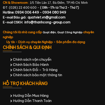
CN & Showroom :
1/5 Tiền Lân 17, Bà Điểm, TP.Hồ Chí Minh
ĐT: (028) 22 400 600 -
( 08h - 17h từ Thứ 2 - Thứ 7)
Hotline: 0934 006 449 - 0934 080 949
quatviet.vn@gmail.com
E-mail Báo giá :
info@thanhcong-group.com
E-mail CSKH:
Chúng tôi là nhà cung cấp
chuyên
Quạt điện,
Quạt Công Nghiệp
nghiệp
Uy tín - Dịch vụ chuyên Nghiệp - Sản phẩm đa dạng
CHÍNH SÁCH & QUI ĐỊNH
Chính sách vận chuyển
Chính Sách Bảo Hành
Chính Sách Đổi – Trả Hàng
Chính sách bảo mật thông tin
HỖ TRỢ KHÁCH HÀNG
Hướng Dẫn Mua Hàng
Hướng Dẫn Thanh Toán