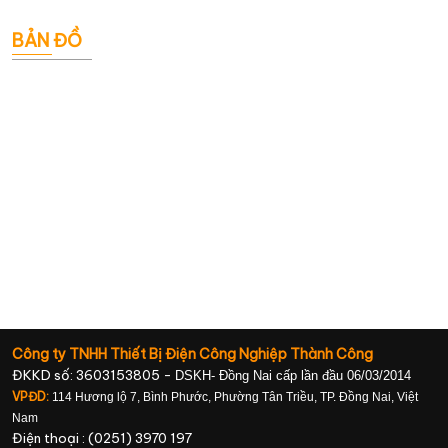
BẢN ĐỒ
Công ty TNHH Thiết Bị Điện Công Nghiệp Thành Công
ĐKKD số: 3603153805 -
DSKH- Đồng Nai cấp lần đầu 06/03/2014
VPĐD:
114 Hương lộ 7, Bình Phước, Phường Tân Triều, TP. Đồng Nai, Việt
Nam
Điện thoại : (0251) 3970 197