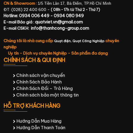
CN & Showroom :
1/5 Tiền Lân 17, Bà Điểm, TP.Hồ Chí Minh
ĐT: (028) 22 400 600 -
( 08h - 17h từ Thứ 2 - Thứ 7)
Hotline: 0934 006 449 - 0934 080 949
quatviet.vn@gmail.com
E-mail Báo giá :
info@thanhcong-group.com
E-mail CSKH:
Chúng tôi là nhà cung cấp
chuyên
Quạt điện,
Quạt Công Nghiệp
nghiệp
Uy tín - Dịch vụ chuyên Nghiệp - Sản phẩm đa dạng
CHÍNH SÁCH & QUI ĐỊNH
Chính sách vận chuyển
Chính Sách Bảo Hành
Chính Sách Đổi – Trả Hàng
Chính sách bảo mật thông tin
HỖ TRỢ KHÁCH HÀNG
Hướng Dẫn Mua Hàng
Hướng Dẫn Thanh Toán