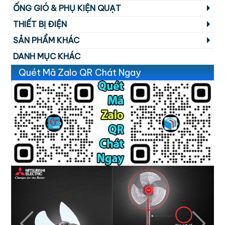
ỐNG GIÓ & PHỤ KIỆN QUẠT
THIẾT BỊ ĐIỆN
SẢN PHẨM KHÁC
DANH MỤC KHÁC
Quét Mã Zalo QR Chát Ngay