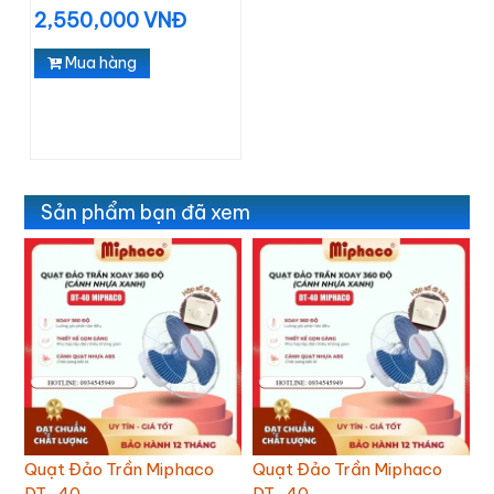
2,550,000 VNĐ
Mua hàng
Sản phẩm bạn đã xem
Quạt Đảo Trần Miphaco
Quạt Đảo Trần Miphaco
Q
DT-40
DT-40
D