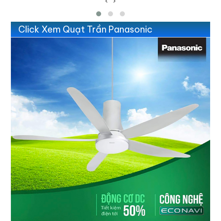
‹
›
Click Xem Quạt Trần Panasonic