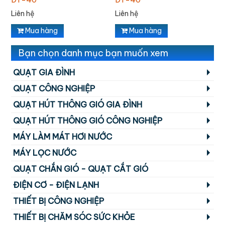
Liên hệ
Liên hệ
L
Mua hàng
Mua hàng
Bạn chọn danh mục bạn muốn xem
QUẠT GIA ĐÌNH
QUẠT CÔNG NGHIỆP
QUẠT HÚT THÔNG GIÓ GIA ĐÌNH
QUẠT HÚT THÔNG GIÓ CÔNG NGHIỆP
MÁY LÀM MÁT HƠI NƯỚC
MÁY LỌC NƯỚC
QUẠT CHẮN GIÓ - QUẠT CẮT GIÓ
ĐIỆN CƠ - ĐIỆN LẠNH
THIẾT BỊ CÔNG NGHIỆP
THIẾT BỊ CHĂM SÓC SỨC KHỎE