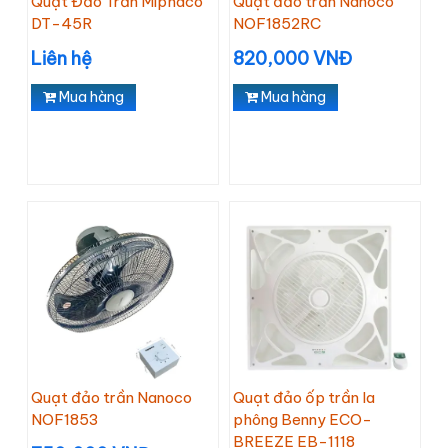
Quạt Đảo Trần Miphaco
Quạt đảo trần Nanoco
DT-45R
NOF1852RC
Liên hệ
820,000 VNĐ
Mua hàng
Mua hàng
Quạt đảo trần Nanoco
Quạt đảo ốp trần la
NOF1853
phông Benny ECO-
BREEZE EB-1118