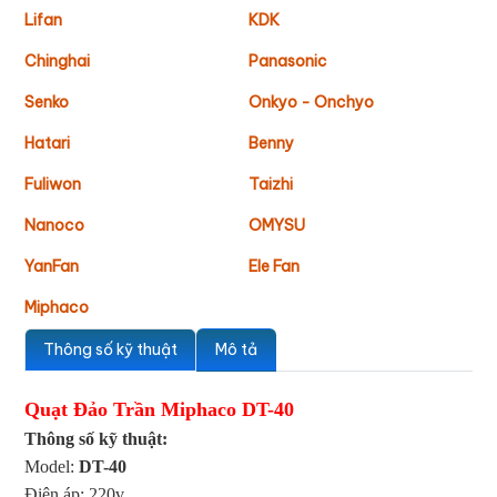
Lifan
KDK
Chinghai
Panasonic
Senko
Onkyo - Onchyo
Hatari
Benny
Fuliwon
Taizhi
Nanoco
OMYSU
YanFan
Ele Fan
Miphaco
Thông số kỹ thuật
Mô tả
Quạt Đảo Trần Miphaco DT-40
Thông số kỹ thuật:
Model:
DT-40
Điện áp: 220v