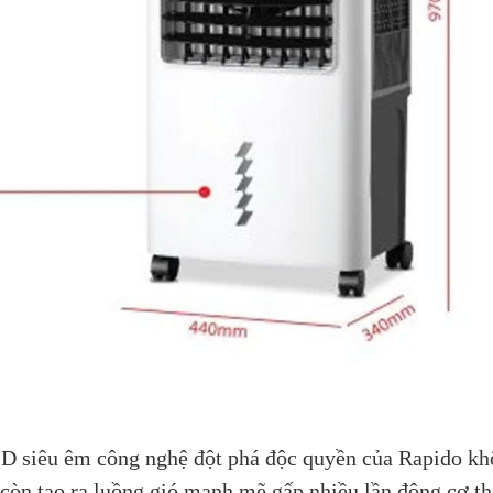
y làm mát
Máy làm mát
Quạt trần
Máy làm 
ikiosan DM103
Daikiosan DM201
Mitsubishi C56-
Daikiosa
RA5 (màu xám
Liên hệ
,950,000
3,050,000
đậm)
,840,000 VNĐ
2,885,000 VNĐ
SD siêu êm công nghệ đột phá độc quyền của Rapido k
3,990,000
còn tạo ra luồng gió mạnh mẽ gấp nhiều lần động cơ t
3,670,000 VNĐ