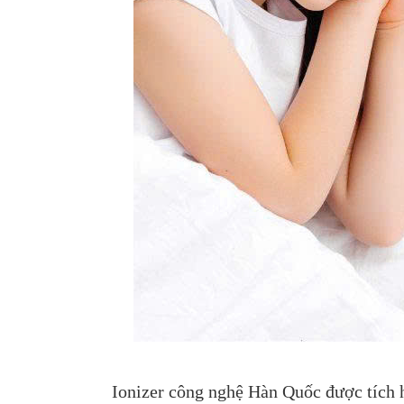
Quạt hút âm trần
Quạt trần
Qu
Nanoco NMV1421
Chinghai SF2001
3 
K
210,000
1,100,000
Li
190,000 VNĐ
1,060,000 VNĐ
Ionizer công nghệ Hàn Quốc được tích 