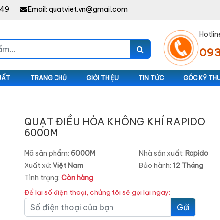
949
Email:
quatviet.vn@gmail.com
Hotlin
093
UẤT
TRANG CHỦ
GIỚI THIỆU
TIN TỨC
GÓC KỸ TH
QUẠT ĐIỀU HÒA KHÔNG KHÍ RAPIDO
6000M
Mã sản phẩm:
6000M
Nhà sản xuất:
Rapido
Xuất xứ:
Việt Nam
Bảo hành:
12 Tháng
Tình trạng:
Còn hàng
Để lại số điện thoại, chúng tôi sẽ gọi lại ngay:
Gửi