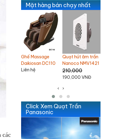
Mặt hàng bán chạy nhất
 âm trần
Quạt trần
Quạt trần Nanoco
Ghế Massage
NMV1421
Chinghai SF2001
3 cánh NCF6031-
Daikiosan DC109
K
Liên hệ
1,100,000
Liên hệ
 VNĐ
1,060,000 VNĐ
‹
›
Click Xem Quạt Trần
Panasonic
a các