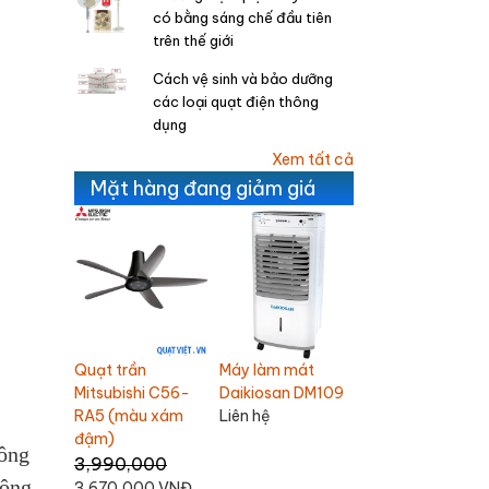
có bằng sáng chế đầu tiên
trên thế giới
Cách vệ sinh và bảo dưỡng
các loại quạt điện thông
dụng
Xem tất cả
Mặt hàng đang giảm giá
Quạt trần
mát
Quạt thổi thảm
Quạt bàn
Chinghai SF2001
n DM109
Omysu CD-T01
Mitsubishi D16-GV
1,100,000
1,800,000
1,200,000
1,060,000 VNĐ
1,690,000 VNĐ
995,000 VNĐ
hông
hông