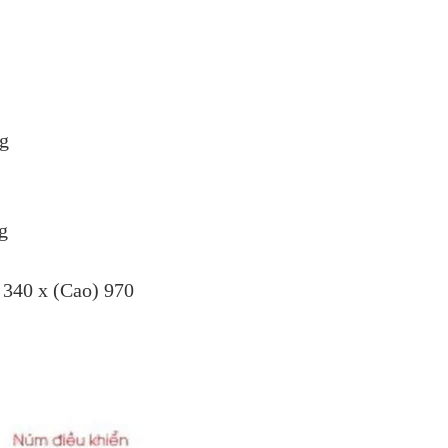
ng
g
 340 x (Cao) 970