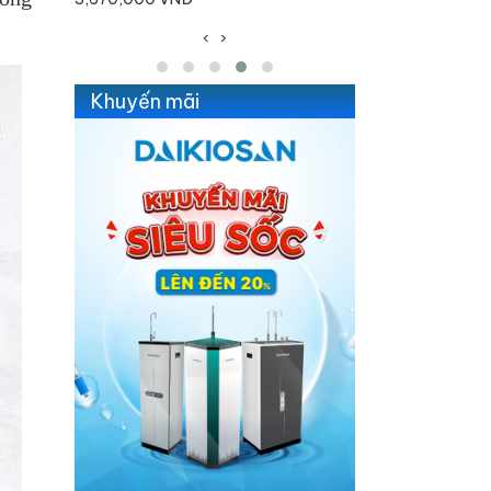
‹
›
Khuyến mãi