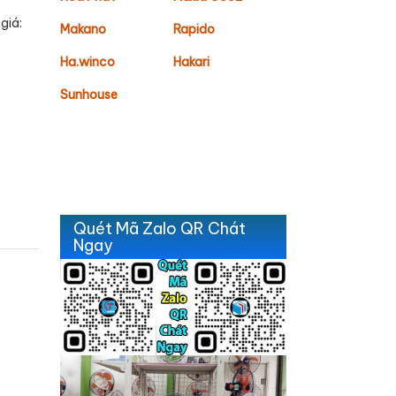
giá:
Makano
Rapido
Ha.winco
Hakari
Sunhouse
Quét Mã Zalo QR Chát
Ngay