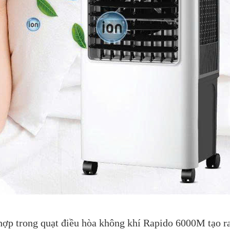
Quạt hút
ạt trần Nanoco
Ghế Massage
Ghế Massage
Nanoco 
cánh NCF6031-
Daikiosan DC109
Daikiosan DC110
Liên hệ
Liên hệ
210,000
ên hệ
190,000
hợp trong quạt điều hòa không khí Rapido 6000M tạo r