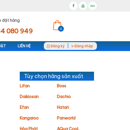
e đặt hàng
0
4 080 949
|
UẬT
LIÊN HỆ
Đăng ký
Đăng nhập
Tùy chọn hãng sản xuất
Lifan
Boss
Daikiosan
Dachio
Efan
Hatari
Kangaroo
Panworld
Hòa Phát
AQua CooL