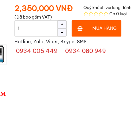
2,350,000 VNĐ
Quý khách vui lòng đánh 
Có
0
lượt.
(Đã bao gồm VAT)
+
MUA HÀNG
-
Hotline, Zalo, Viber, Skype, SMS:
0934 006 449
-
0934 080 949
00M