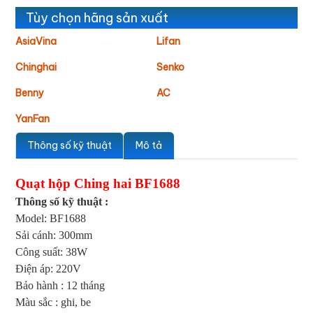
Tùy chọn hãng sản xuất
AsiaVina
Lifan
Chinghai
Senko
Benny
AC
YanFan
Thông số kỹ thuật
Mô tả
Quạt hộp Ching hai BF1688
Thông số kỹ thuật :
Model: BF1688
Sải cánh: 300mm
Công suất: 38W
Điện áp: 220V
Bảo hành : 12 tháng
Màu sắc : ghi, be