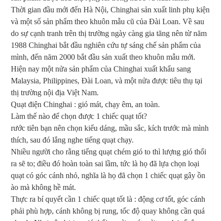
Thời gian đầu mới đến Hà Nội, Chinghai sản xuất linh phụ kiện
và một số sản phẩm theo khuôn mẫu cũ của Đài Loan. Về sau
do sự cạnh tranh trên thị trường ngày càng gia tăng nên từ năm
1988 Chinghai bắt đầu nghiên cứu tự sáng chế sản phẩm của
mình, đến năm 2000 bắt đầu sản xuất theo khuôn mẫu mới.
Hiện nay một nửa sản phẩm của Chinghai xuất khẩu sang
Malaysia, Philippines, Đài Loan, và một nửa được tiêu thụ tại
thị trường nội địa Việt Nam.
Quạt điện Chinghai : gió mát, chạy êm, an toàn.
Làm thế nào để chọn được 1 chiếc quạt tốt?
rước tiên bạn nên chọn kiểu dáng, mầu sắc, kích trước mà mình
thích, sau đó lắng nghe tiếng quạt chạy.
Nhiều người cho rằng tiếng quạt chém gió to thì lượng gió thổi
ra sẽ to; điều đó hoàn toàn sai lầm, tức là họ đã lựa chọn loại
quạt có góc cánh nhỏ, nghĩa là họ đã chọn 1 chiếc quạt gây ồn
ào mà không hề mát.
Thực ra bí quyết cần 1 chiếc quạt tốt là : động cơ tốt, góc cánh
phải phù hợp, cánh không bị rung, tốc độ quay không cần quá