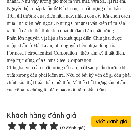
nhanh. Như vậy lượng gió thổi ra vừa mát, vừa xa, lại rất êm.
Nguyên liệu nhập khẩu từ Đài Loan, , chất lượng đảm bảo
Trên thị trường quạt điện hiện nay, nhiều công ty lựa chọn cách
mua linh kiện bên ngoài. Nhưng Chinghai vẫn kiên trì tự sản
xuất tất cả chi tiết linh kiện quạt để đảm bảo chất lượng.
Phần lớn nguyên vật liệu sản xuất quạt điện Chinghai được
nhập khẩu từ Đài Loan, như nguyên liệu nhựa dùng của
Formosa Petrochemical Corporation , thép tấm kỹ thuật điện,
thép trục dùng của China Steel Corporation
Chinghai yêu cầu chất lượng rất cao, mỗi sản phẩm trước khi
xuất xưởng đều phải kiểm tra. Nếu có bất kỳ vấn đề gì đều phải
chỉnh sửa thật hoàn hảo mới thôi. Vì thế chất lượng sản phẩm
của công ty chúng tôi đảm bảo một trăm phần trăm.
Khách hàng đánh giá
Viết đánh giá
(0 đánh giá)