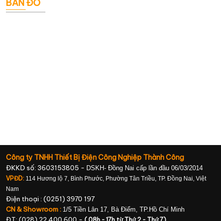
BẢN ĐỒ
Công ty TNHH Thiết Bị Điện Công Nghiệp Thành Công
ĐKKD số: 3603153805 -
DSKH- Đồng Nai cấp lần đầu 06/03/2014
VPĐD:
114 Hương lộ 7, Bình Phước, Phường Tân Triều, TP. Đồng Nai, Việt
Nam
Điện thoại : (0251) 3970 197
CN & Showroom :
1/5 Tiền Lân 17, Bà Điểm, TP.Hồ Chí Minh
ĐT: (028) 22 400 600 -
( 08h - 17h từ Thứ 2 - Thứ 7)