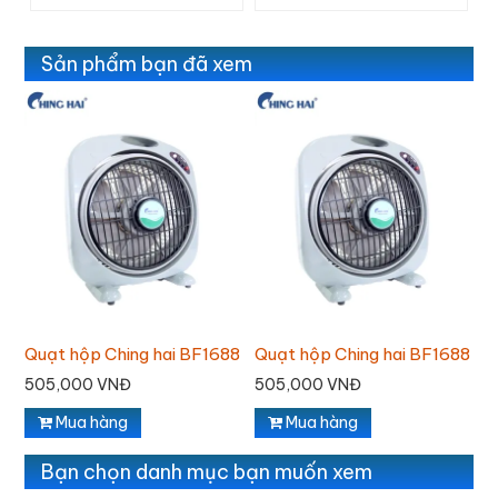
Sản phẩm bạn đã xem
88
Quạt hộp Ching hai BF1688
Quạt hộp Ching hai BF1688
Q
505,000 VNĐ
505,000 VNĐ
5
Mua hàng
Mua hàng
Bạn chọn danh mục bạn muốn xem