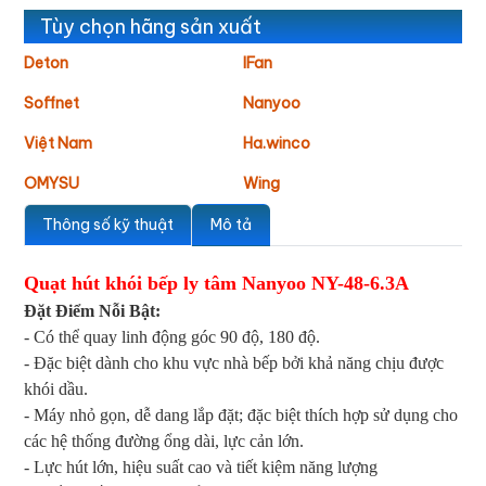
Tùy chọn hãng sản xuất
Deton
IFan
Soffnet
Nanyoo
Việt Nam
Ha.winco
OMYSU
Wing
Thông số kỹ thuật
Mô tả
Quạt hút khói bếp ly tâm Nanyoo NY-48-6.3A
Đặt Điểm Nỗi Bật:
- Có thể quay linh động góc 90 độ, 180 độ.
- Đặc biệt dành cho khu vực nhà bếp bởi khả năng chịu được
khói dầu.
- Máy nhỏ gọn, dễ dang lắp đặt; đặc biệt thích hợp sử dụng cho
các hệ thống đường ổng dài, lực cản lớn.
- Lực hút lớn, hiệu suất cao và tiết kiệm năng lượng