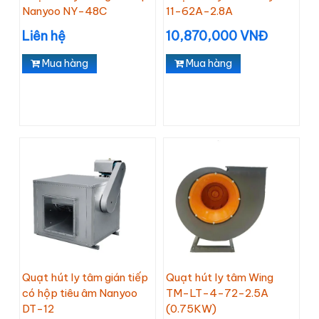
Nanyoo NY-48C
11-62A-2.8A
Liên hệ
10,870,000 VNĐ
Mua hàng
Mua hàng
Quạt hút ly tâm gián tiếp
Quạt hút ly tâm Wing
có hộp tiêu âm Nanyoo
TM-LT-4-72-2.5A
DT-12
(0.75KW)