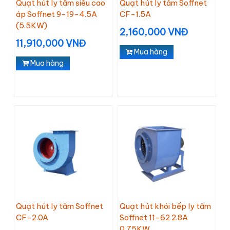
Quạt hút ly tâm siêu cao
Quạt hút ly tâm Soffnet
áp Soffnet 9-19-4.5A
CF-1.5A
(5.5KW)
2,160,000 VNĐ
11,910,000 VNĐ
Mua hàng
Mua hàng
Quạt hút ly tâm Soffnet
Quạt hút khói bếp ly tâm
CF-2.0A
Soffnet 11-62 2.8A
0.75KW