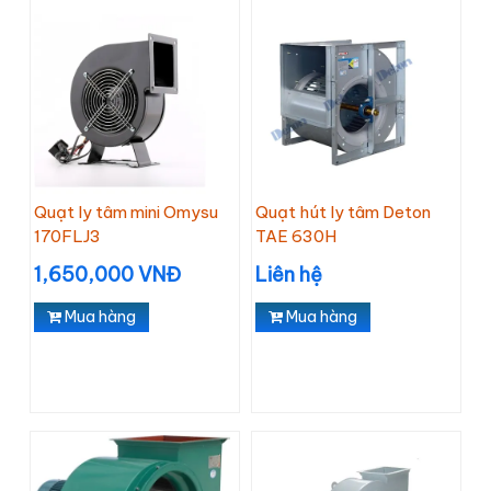
Quạt ly tâm mini Omysu
Quạt hút ly tâm Deton
170FLJ3
TAE 630H
1,650,000 VNĐ
Liên hệ
Mua hàng
Mua hàng