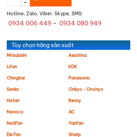
-
Hotline, Zalo, Viber, Skype, SMS:
0934 006 449
-
0934 080 949
Tùy chọn hãng sản xuất
Mitsubishi
AsiaVina
Lifan
KDK
Chinghai
Panasonic
Senko
Onkyo - Onchyo
Hatari
Benny
Nanoco
AC
NatiFan
YanFan
Ele Fan
Sharp