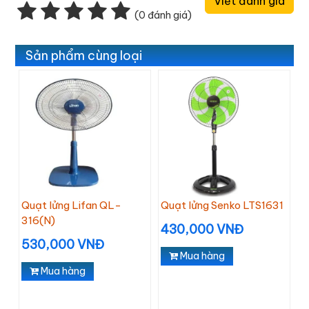
Viết đánh giá
(0 đánh giá)
Sản phẩm cùng loại
Quạt lửng Lifan QL-
Quạt lửng Senko LTS1631
316(N)
430,000 VNĐ
530,000 VNĐ
Mua hàng
Mua hàng