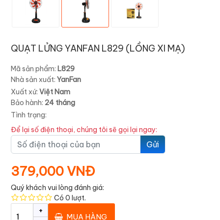
QUẠT LỬNG YANFAN L829 (LỒNG XI MẠ)
Mã sản phẩm:
L829
Nhà sản xuất:
YanFan
Xuất xứ:
Việt Nam
Bảo hành:
24 tháng
Tình trạng:
Để lại số điện thoại, chúng tôi sẽ gọi lại ngay:
Gửi
379,000 VNĐ
Quý khách vui lòng đánh giá:
Có
0
lượt.
+
MUA HÀNG