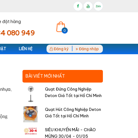
e đặt hàng
0
4 080 949
|
UẬT
LIÊN HỆ
Đăng ký
Đăng nhập
BÀI VIẾT MỚI NHẤT
 nhựa,
Quạt Đứng Công Nghiệp
Deton Giá Tốt tại Hồ Chí Minh
Quạt Hút Công Nghiệp Deton
Giá Tốt tại Hồ Chí Minh
động
SIÊU KHUYẾN MÃI - CHÀO
MỪNG 30/04 - 01/05