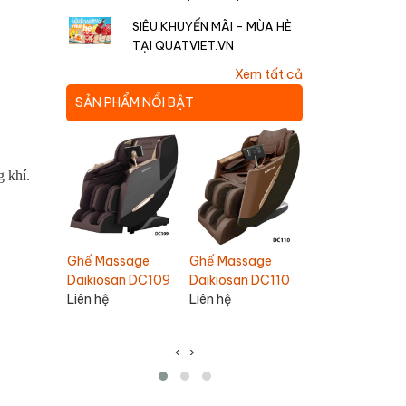
SIÊU KHUYẾN MÃI - MÙA HÈ
TẠI QUATVIET.VN
Xem tất cả
SẢN PHẨM NỔI BẬT
g khí.
Quạt hút âm trần
Quạt trầ
ế Massage
Ghế Massage
Nanoco NMV1421
Chinghai
ikiosan DC109
Daikiosan DC110
ên hệ
Liên hệ
210,000
1,100,0
190,000 VNĐ
1,060,0
‹
›