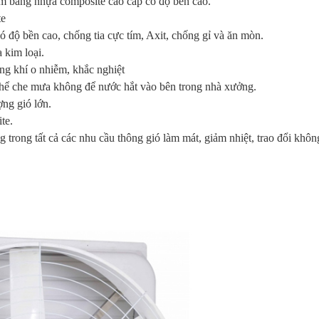
m bằng nhựa composite cao cấp có độ bền cao.
te
ó độ bền cao, chống tia cực tím, Axit, chống gỉ và ăn mòn.
 kim loại.
ng khí o nhiễm, khắc nghiệt
 thể che mưa không để nước hắt vào bên trong nhà xưởng.
ợng gió lớn.
te.
trong tất cả các nhu cầu thông gió làm mát, giảm nhiệt, trao đổi khôn
Quạt hút âm trần
Quạt trần
Quạt trần Nanoco
Gh
Nanoco NMV1421
Chinghai SF2001
3 cánh NCF6031-
Da
K
Li
210,000
1,100,000
Liên hệ
190,000 VNĐ
1,060,000 VNĐ