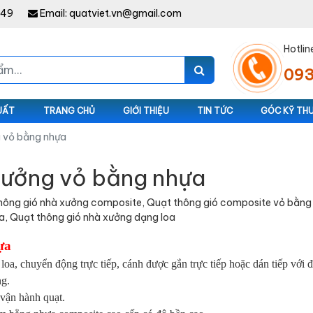
949
Email:
quatviet.vn@gmail.com
Hotlin
093
UẤT
TRANG CHỦ
GIỚI THIỆU
TIN TỨC
GÓC KỸ TH
g vỏ bằng nhựa
xưởng vỏ bằng nhựa
hông gió nhà xưởng composite, Quạt thông gió composite vỏ bằng
a, Quạt thông gió nhà xưởng dạng loa
ựa
loa, chuyển động trực tiếp, cánh được gắn trực tiếp hoặc dán tiếp với 
ng.
 vận hành quạt.