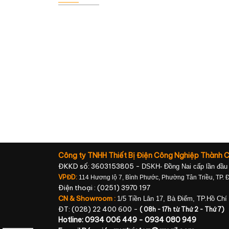
Công ty TNHH Thiết Bị Điện Công Nghiệp Thành 
ĐKKD số: 3603153805 -
DSKH- Đồng Nai cấp lần đầu
VPĐD:
114 Hương lộ 7, Bình Phước, Phường Tân Triều, TP. 
Điện thoại : (0251) 3970 197
CN & Showroom :
1/5 Tiền Lân 17, Bà Điểm, TP.Hồ Chí
ĐT: (028) 22 400 600 -
( 08h - 17h từ Thứ 2 - Thứ 7)
Hotline: 0934 006 449 - 0934 080 949