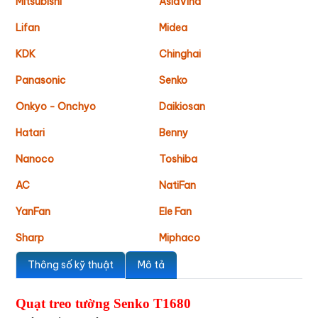
Mitsubishi
AsiaVina
Lifan
Midea
KDK
Chinghai
Panasonic
Senko
Onkyo - Onchyo
Daikiosan
Hatari
Benny
Nanoco
Toshiba
AC
NatiFan
YanFan
Ele Fan
Sharp
Miphaco
Thông số kỹ thuật
Mô tả
Quạt treo tường Senko T1680