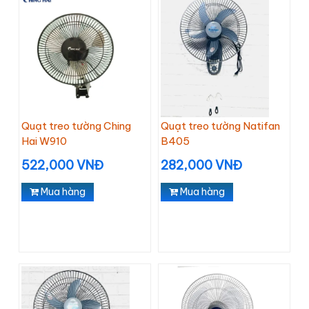
Quạt treo tường Ching
Quạt treo tường Natifan
Hai W910
B405
522,000 VNĐ
282,000 VNĐ
Mua hàng
Mua hàng