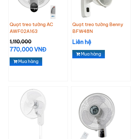
Quạt treo tường AC
Quạt treo tường Benny
AWF02A163
BFW48N
1,110,000
Liên hệ
770,000 VNĐ
Mua hàng
Mua hàng