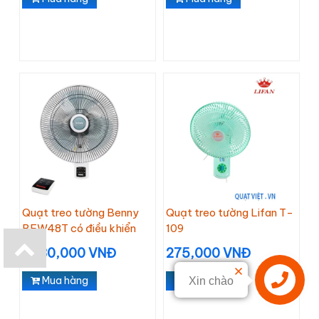
Quạt treo tường Benny
Quạt treo tường Lifan T-
BFW48T có điều khiển
109
1,380,000 VNĐ
275,000 VNĐ
Mua hàng
Mua hàng
Xin chào