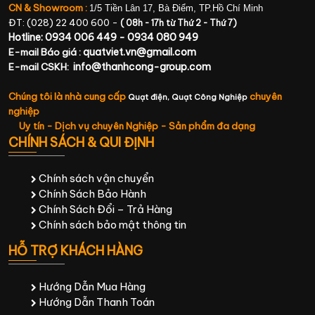
CN & Showroom :
1/5 Tiền Lân 17, Bà Điểm, TP.Hồ Chí Minh
ĐT: (028) 22 400 600 -
( 08h - 17h từ Thứ 2 - Thứ 7)
Hotline: 0934 006 449 - 0934 080 949
quatviet.vn@gmail.com
E-mail Báo giá :
info@thanhcong-group.com
E-mail CSKH:
Chúng tôi là nhà cung cấp
chuyên
Quạt điện,
Quạt Công Nghiệp
nghiệp
Uy tín - Dịch vụ chuyên Nghiệp - Sản phẩm đa dạng
CHÍNH SÁCH & QUI ĐỊNH
Chính sách vận chuyển
Chính Sách Bảo Hành
Chính Sách Đổi – Trả Hàng
Chính sách bảo mật thông tin
HỖ TRỢ KHÁCH HÀNG
Hướng Dẫn Mua Hàng
Hướng Dẫn Thanh Toán