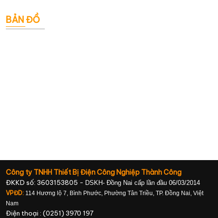
BẢN ĐỒ
Công ty TNHH Thiết Bị Điện Công Nghiệp Thành Công
ĐKKD số: 3603153805 -
DSKH- Đồng Nai cấp lần đầu 06/03/2014
VPĐD:
114 Hương lộ 7, Bình Phước, Phường Tân Triều, TP. Đồng Nai, Việt
Nam
Điện thoại : (0251) 3970 197