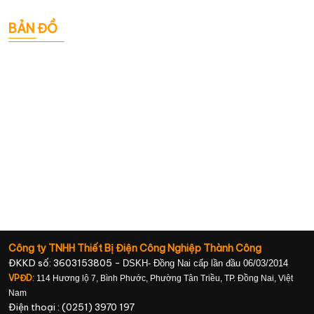
BẢN ĐỒ
Công ty TNHH Thiết Bị Điện Công Nghiệp Thành Công
ĐKKD số: 3603153805 -
DSKH- Đồng Nai cấp lần đầu 06/03/2014
VPĐD:
114 Hương lộ 7, Bình Phước, Phường Tân Triều, TP. Đồng Nai, Việt
Nam
Điện thoại : (0251) 3970 197