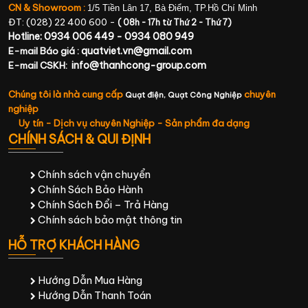
CN & Showroom :
1/5 Tiền Lân 17, Bà Điểm, TP.Hồ Chí Minh
ĐT: (028) 22 400 600 -
( 08h - 17h từ Thứ 2 - Thứ 7)
Hotline: 0934 006 449 - 0934 080 949
quatviet.vn@gmail.com
E-mail Báo giá :
info@thanhcong-group.com
E-mail CSKH:
Chúng tôi là nhà cung cấp
chuyên
Quạt điện,
Quạt Công Nghiệp
nghiệp
Uy tín - Dịch vụ chuyên Nghiệp - Sản phẩm đa dạng
CHÍNH SÁCH & QUI ĐỊNH
Chính sách vận chuyển
Chính Sách Bảo Hành
Chính Sách Đổi – Trả Hàng
Chính sách bảo mật thông tin
HỖ TRỢ KHÁCH HÀNG
Hướng Dẫn Mua Hàng
Hướng Dẫn Thanh Toán