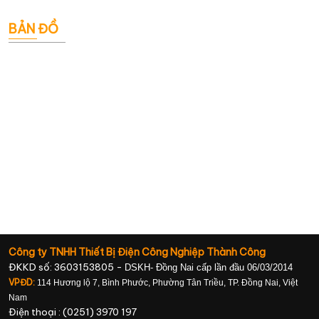
BẢN ĐỒ
Công ty TNHH Thiết Bị Điện Công Nghiệp Thành Công
ĐKKD số: 3603153805 -
DSKH- Đồng Nai cấp lần đầu 06/03/2014
VPĐD:
114 Hương lộ 7, Bình Phước, Phường Tân Triều, TP. Đồng Nai, Việt
Nam
Điện thoại : (0251) 3970 197