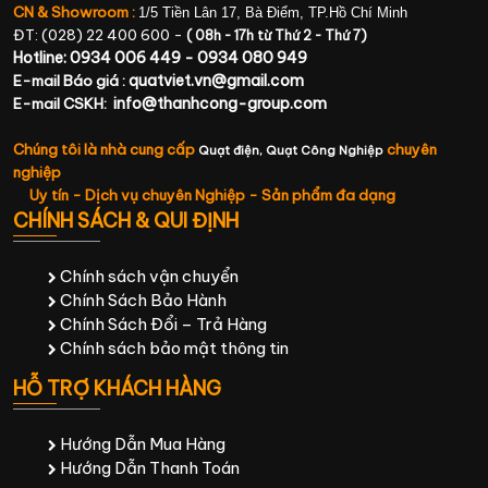
CN & Showroom :
1/5 Tiền Lân 17, Bà Điểm, TP.Hồ Chí Minh
ĐT: (028) 22 400 600 -
( 08h - 17h từ Thứ 2 - Thứ 7)
Hotline: 0934 006 449 - 0934 080 949
quatviet.vn@gmail.com
E-mail Báo giá :
info@thanhcong-group.com
E-mail CSKH:
Chúng tôi là nhà cung cấp
chuyên
Quạt điện,
Quạt Công Nghiệp
nghiệp
Uy tín - Dịch vụ chuyên Nghiệp - Sản phẩm đa dạng
CHÍNH SÁCH & QUI ĐỊNH
Chính sách vận chuyển
Chính Sách Bảo Hành
Chính Sách Đổi – Trả Hàng
Chính sách bảo mật thông tin
HỖ TRỢ KHÁCH HÀNG
Hướng Dẫn Mua Hàng
Hướng Dẫn Thanh Toán