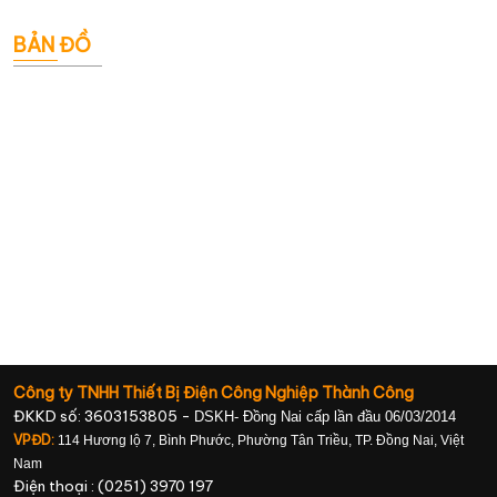
BẢN ĐỒ
Công ty TNHH Thiết Bị Điện Công Nghiệp Thành Công
ĐKKD số: 3603153805 -
DSKH- Đồng Nai cấp lần đầu 06/03/2014
VPĐD:
114 Hương lộ 7, Bình Phước, Phường Tân Triều, TP. Đồng Nai, Việt
Nam
Điện thoại : (0251) 3970 197