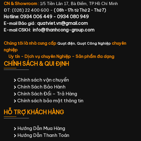
CN & Showroom :
1/5 Tiền Lân 17, Bà Điểm, TP.Hồ Chí Minh
ĐT: (028) 22 400 600 -
( 08h - 17h từ Thứ 2 - Thứ 7)
Hotline: 0934 006 449 - 0934 080 949
quatviet.vn@gmail.com
E-mail Báo giá :
info@thanhcong-group.com
E-mail CSKH:
Chúng tôi là nhà cung cấp
chuyên
Quạt điện,
Quạt Công Nghiệp
nghiệp
Uy tín - Dịch vụ chuyên Nghiệp - Sản phẩm đa dạng
CHÍNH SÁCH & QUI ĐỊNH
Chính sách vận chuyển
Chính Sách Bảo Hành
Chính Sách Đổi – Trả Hàng
Chính sách bảo mật thông tin
HỖ TRỢ KHÁCH HÀNG
Hướng Dẫn Mua Hàng
Hướng Dẫn Thanh Toán