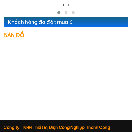
‹
›
Khách hàng đã đặt mua SP
BẢN ĐỒ
Công ty TNHH Thiết Bị Điện Công Nghiệp Thành Công