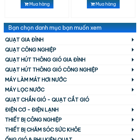
Mua hàng
Mua hàng
Bạn chọn danh mục bạn muốn xem
QUẠT GIA ĐÌNH
QUẠT CÔNG NGHIỆP
QUẠT HÚT THÔNG GIÓ GIA ĐÌNH
QUẠT HÚT THÔNG GIÓ CÔNG NGHIỆP
MÁY LÀM MÁT HƠI NƯỚC
MÁY LỌC NƯỚC
QUẠT CHẮN GIÓ - QUẠT CẮT GIÓ
ĐIỆN CƠ - ĐIỆN LẠNH
THIẾT BỊ CÔNG NGHIỆP
THIẾT BỊ CHĂM SÓC SỨC KHỎE
ỐNG GIÓ & PHỤ KIỆN QUẠT