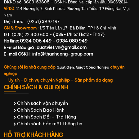
ĐKKD số: 3603153805 -
DSKH- Đồng Nai cấp lần đầu 06/03/2014
VPĐD:
114 Hương lộ 7, Bình Phước, Phường Tân Triều, TP. Đồng Nai, Việt
Nam
Điện thoại : (0251) 3970 197
CN & Showroom :
1/5 Tiền Lân 17, Bà Điểm, TP.Hồ Chí Minh
ĐT: (028) 22 400 600 -
( 08h - 17h từ Thứ 2 - Thứ 7)
Hotline: 0934 006 449 - 0934 080 949
quatviet.vn@gmail.com
E-mail Báo giá :
info@thanhcong-group.com
E-mail CSKH:
Chúng tôi là nhà cung cấp
chuyên
Quạt điện,
Quạt Công Nghiệp
nghiệp
Uy tín - Dịch vụ chuyên Nghiệp - Sản phẩm đa dạng
CHÍNH SÁCH & QUI ĐỊNH
Chính sách vận chuyển
Chính Sách Bảo Hành
Chính Sách Đổi – Trả Hàng
Chính sách bảo mật thông tin
HỖ TRỢ KHÁCH HÀNG