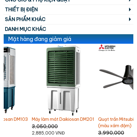
THIẾT BỊ ĐIỆN
SẢN PHẨM KHÁC
DANH MỤC KHÁC
Mặt hàng đang giảm giá
Máy làm mát Daikiosan DM201
Quạt trần Mitsubishi C56-RA5
(màu xám đậm)
3,050,000
3,990,000
2,885,000 VNĐ