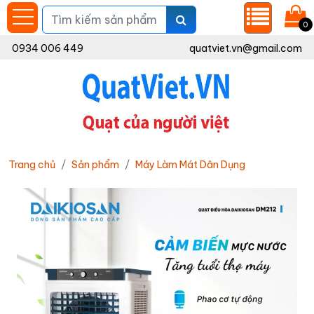
0
0934 006 449
quatviet.vn@gmail.com
Trang chủ
Sản phẩm
Máy Làm Mát Dân Dụng