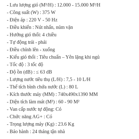
- Lưu lượng gió (M³/H) : 12.000 - 15.000 M³/H
- Công suất (W) : 375 W
- Điện áp : 220 V - 50 Hz
- Điều khiển : Nút nhấn, núm vặn
- Hướng gió thổi: 4 chiều
- Tự động trái - phải
- Điều chỉnh lên - xuống
- Kiểu gió thổi : Tiêu chuẩn – Yên lặng khi ngủ
- Tốc độ : 3 tốc độ
- Độ ồn (dB) : ≤ 63 dB
- Lượng nước tiêu thụ (L/H) : 7,5 - 10 L/H
- Thể tích bình chứa nước (L) : 80 L
- Kích thước máy (MM) : 740x490x1390 MM
- Diện tích làm mát (M²) : 60 - 90 M²
- Van cấp nước tự động: Có
- Chức năng AG+ : Có
- Trọng lượng máy (Kg) : 23.6 Kg
- Bảo hành : 24 tháng tận nhà