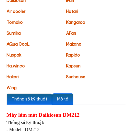
Daikiosan
IFan
Air cooler
Hatari
Tomoko
Kangaroo
Sumika
AFan
AQua CooL
Makano
Nuspak
Rapido
Ha.winco
Kapsun
Hakari
Sunhouse
Wing
Thông số kỹ thuật
Mô tả
Máy làm mát Daikiosan DM212
Thông số kỹ thuật:
- Model : DM212