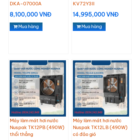
DKA-07000A
KV72Y3II
8,100,000 VNĐ
14,995,000 VNĐ
Mua hàng
Mua hàng
Máy làm mát hơi nước
Máy làm mát hơi nước
Nuspak TK12PB (490W)
Nuspak TK12LB (490W)
thổi thẳng
có đảo gió