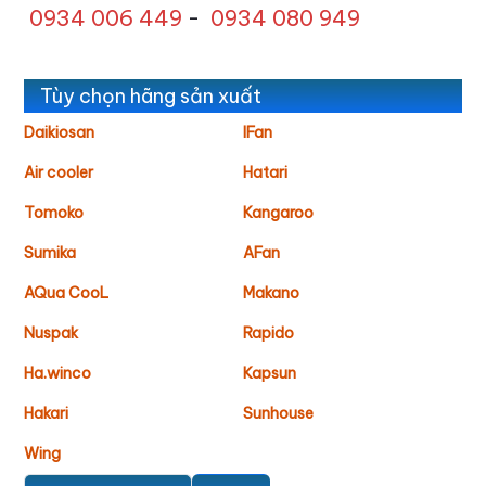
0934 006 449
-
0934 080 949
Tùy chọn hãng sản xuất
Daikiosan
IFan
Air cooler
Hatari
Tomoko
Kangaroo
Sumika
AFan
AQua CooL
Makano
Nuspak
Rapido
Ha.winco
Kapsun
Hakari
Sunhouse
Wing