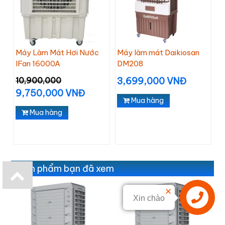
Máy Làm Mát Hơi Nước
Máy làm mát Daikiosan
IFan 16000A
DM208
10,900,000
3,699,000 VNĐ
9,750,000 VNĐ
Mua hàng
Mua hàng
Sản phẩm bạn đã xem
Xin chào