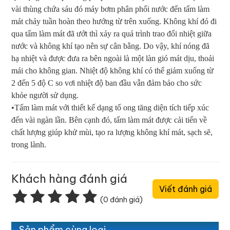
vài thùng chứa sáu đó máy bơm phân phối nước đến tấm làm
mát chảy tuần hoàn theo hướng từ trên xuống. Không khí đó đi
qua tấm làm mát đã ướt thì xảy ra quá trình trao đổi nhiệt giữa
nước và không khí tạo nên sự cân bằng. Do vậy, khí nóng đã
hạ nhiệt và được đưa ra bên ngoài là một làn gió mát dịu, thoải
mái cho không gian. Nhiệt độ không khí có thể giảm xuống từ
2 đến 5 độ C so vơi nhiệt độ ban đầu vẫn đảm bảo cho sức
khỏe người sử dụng.
•Tấm làm mát với thiết kế dạng tổ ong tăng diện tích tiếp xúc
đến vài ngàn lần. Bên cạnh đó, tấm làm mát được cải tiến về
chất lượng giúp khử mùi, tạo ra lượng không khí mát, sạch sẽ,
trong lành.
Khách hàng đánh giá
Viết đánh giá
(0 đánh giá)
Sản phẩm cùng loại