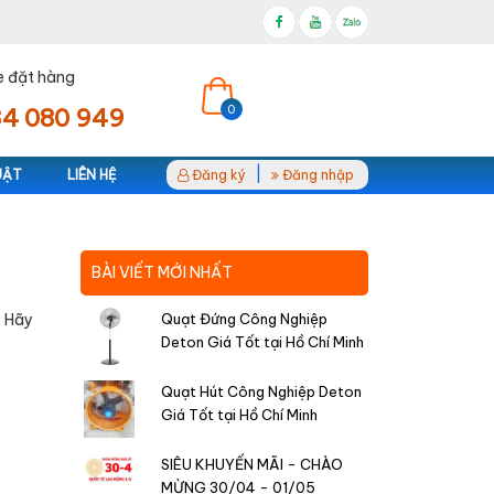
e đặt hàng
0
4 080 949
|
UẬT
LIÊN HỆ
Đăng ký
Đăng nhập
BÀI VIẾT MỚI NHẤT
. Hãy
Quạt Đứng Công Nghiệp
Deton Giá Tốt tại Hồ Chí Minh
Quạt Hút Công Nghiệp Deton
Giá Tốt tại Hồ Chí Minh
SIÊU KHUYẾN MÃI - CHÀO
MỪNG 30/04 - 01/05