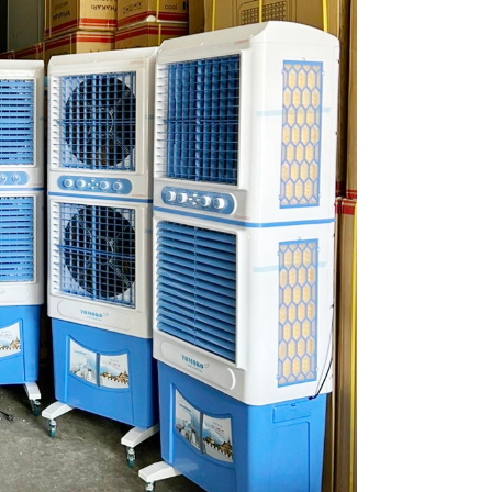
Quạt hút âm trần
Quạt trần
Quạt trầ
Nanoco NMV1421
Chinghai SF2001
3 cánh 
K
210,000
1,100,000
Liên hệ
190,000 VNĐ
1,060,000 VNĐ