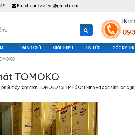
949
Email:
quatviet.vn@gmail.com
Hotlin
093
UẤT
TRANG CHỦ
GIỚI THIỆU
TIN TỨC
GÓC KỸ TH
 TOMOKO
 mát TOMOKO
ối máy làm mát TOMOKO tại TP.Hồ Chí Minh và các tỉnh lân cận