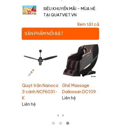
SIÊU KHUYẾN MÃI - MÙA HÈ
TẠI QUATVIET.VN
Xem tất cả
SẢN PHẨM NỔI BẬT
Quạt hút âm tr
n Nanoco
Ghế Massage
Ghế Massage
Nanoco NMV14
NCF6031-
Daikiosan DC109
Daikiosan DC110
Liên hệ
Liên hệ
210,000
190,000 VNĐ
‹
›