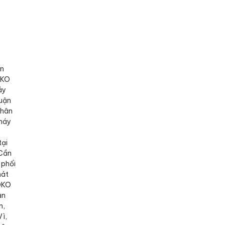
ân
OKO
áy
uận
Phân
máy
tại
 Cần
 phối
mát
OKO
ận
n,
ì,