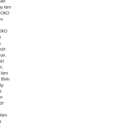
hân
áy làm
OMOKO
ện
MOKO
i
,
mát
ạn,
át
n,
 làm
 Bình
áy
i
ân
át
g
 làm
,
t