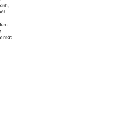
anh,
mát
 làm
m
àm mát