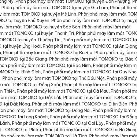
ng Mỹ, Phân phối máy làm mát TOMOKO tại huyện Đan Phượng, P
 Phân phối máy làm mát TOMOKO tại huyện Gia Lâm, Phân phối m
y làm mát TOMOKO tại huyện Mê Linh, Phân phối máy làm mát T
OKO tại huyện Phú Xuyên, Phân phối máy làm mát TOMOKO tại huy
máy làm mát TOMOKO tại huyện Sóc Sơn, Phân phối máy làm mát
àm mát TOMOKO tại huyện Thanh Trì, Phân phối máy làm mát TO
 TOMOKO tại huyện Thường Tín, Phân phối máy làm mát TOMOKO tạ
tại huyện Ứng Hoài, Phân phối máy làm mát TOMOKO tại An Giang
, Phân phối máy làm mát TOMOKO tại Bà Rịa, Phân phối máy làm 
TOMOKO tại Bắc Giang, Phân phối máy làm mát TOMOKO tại Bắc K
hân phối máy làm mát TOMOKO tại Bắc Ninh, Phân phối máy làm m
OMOKO tại Bình Định, Phân phối máy làm mát TOMOKO tại Quy Nhơ
, Phân phối máy làm mát TOMOKO tại Thủ Dầu Một, Phân phối máy
m mát TOMOKO tại Đồng Xoài, Phân phối máy làm mát TOMOKO tại
n Thiết, Phân phối máy làm mát TOMOKO tại Cà Mau, Phân phối m
 làm mát TOMOKO tại Đắk Lắk, Phân phối máy làm mát TOMOKO tạ
 tại Đắk Nông, Phân phối máy làm mát TOMOKO tại Điện Biên, Ph
hân phối máy làm mát TOMOKO tại Đồng Nai, Phân phối máy làm m
TOMOKO tại Long Khánh, Phân phối máy làm mát TOMOKO tại Đồn
Lãnh, Phân phối máy làm mát TOMOKO tại Cai Lậy, Phân phối máy
t TOMOKO tại Pleiku, Phân phối máy làm mát TOMOKO tại Hà Giang
ân phối máy làm mát TOMOKO tại Hà Tĩnh, Phân phối máy làm má