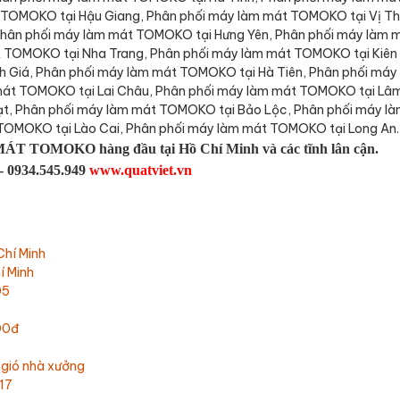
 TOMOKO tại Hậu Giang, Phân phối máy làm mát TOMOKO tại Vị Th
Phân phối máy làm mát TOMOKO tại Hưng Yên, Phân phối máy làm 
 TOMOKO tại Nha Trang, Phân phối máy làm mát TOMOKO tại Kiên
 Giá, Phân phối máy làm mát TOMOKO tại Hà Tiên, Phân phối máy
át TOMOKO tại Lai Châu, Phân phối máy làm mát TOMOKO tại Lâ
ạt, Phân phối máy làm mát TOMOKO tại Bảo Lộc, Phân phối máy l
TOMOKO tại Lào Cai, Phân phối máy làm mát TOMOKO tại Long An.
ÁT TOMOKO hàng đầu tại Hồ Chí Minh và các tĩnh lân cận.
 - 0934.545.949
www.quatviet.vn
Chí Minh
í Minh
05
00đ
 gió nhà xưởng
17