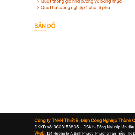
Quạt thông gió nhà xưởng vỏ bằng nhựa
Quạt hút công nghiệp 1 pha, 3 pha
BẢN ĐỒ
Công ty TNHH Thiết Bị Điện Công Nghiệp Thành 
ĐKKD số: 3603153805 -
DSKH- Đồng Nai cấp lần đầu
VPĐD:
114 Hương lộ 7, Bình Phước, Phường Tân Triều, TP. 