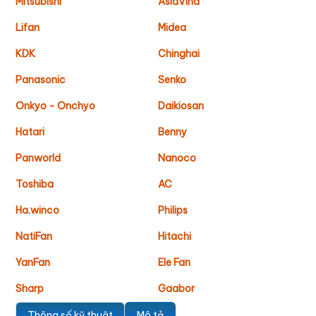
Mitsubishi
AsiaVina
Lifan
Midea
KDK
Chinghai
Panasonic
Senko
Onkyo - Onchyo
Daikiosan
Hatari
Benny
Panworld
Nanoco
Toshiba
AC
Ha.winco
Philips
NatiFan
Hitachi
YanFan
Ele Fan
Sharp
Gaabor
Thông số kỹ thuật
Mô tả