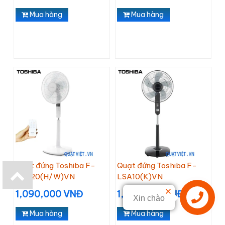
Mua hàng
Mua hàng
Quạt đứng Toshiba F-
Quạt đứng Toshiba F-
LSA20(H/W)VN
LSA10(K)VN
1,090,000 VNĐ
1,020,000 VNĐ
Xin chào
Mua hàng
Mua hàng