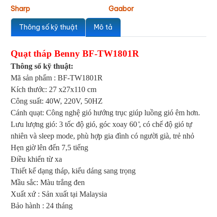
Sharp
Gaabor
Thông số kỹ thuật
Mô tả
Quạt tháp Benny BF-TW1801R
Thông số kỹ thuật:
Mã sản phẩm : BF-TW1801R
Kích thước: 27 x27x110 cm
Công suất: 40W, 220V, 50HZ
Cánh quạt: Công nghệ gió hướng trục giúp luồng gió êm hơn.
Lưu lượng gió: 3 tốc độ gió, góc xoay 60 ̊, có chế độ gió tự
nhiên và sleep mode, phù hợp gia đình có người già, trẻ nhỏ
Hẹn giờ lên đến 7,5 tiếng
Điều khiển từ xa
Thiết kế dạng tháp, kiểu dáng sang trọng
Mầu sắc: Màu trắng đen
Xuất xứ : Sản xuất tại Malaysia
Bảo hành : 24 tháng