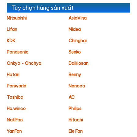
Tùy chọn hãng sản xuất
Mitsubishi
AsiaVina
Lifan
Midea
KDK
Chinghai
Panasonic
Senko
Onkyo - Onchyo
Daikiosan
Hatari
Benny
Panworld
Nanoco
Toshiba
AC
Ha.winco
Philips
NatiFan
Hitachi
YanFan
Ele Fan