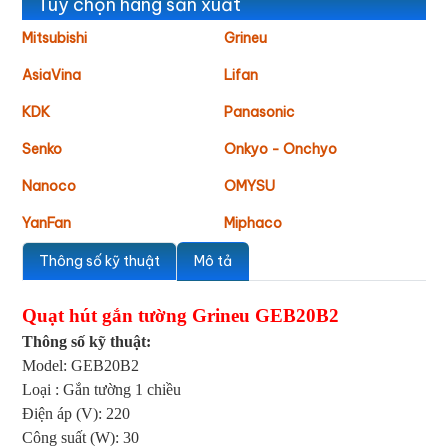
Tùy chọn hãng sản xuất
Mitsubishi
Grineu
AsiaVina
Lifan
KDK
Panasonic
Senko
Onkyo - Onchyo
Nanoco
OMYSU
YanFan
Miphaco
Thông số kỹ thuật
Mô tả
Quạt hút gắn tường Grineu GEB20B2
Thông số kỹ thuật:
Model: GEB20B2
Loại : Gắn tường 1 chiều
Điện áp (V): 220
Công suất (W): 30