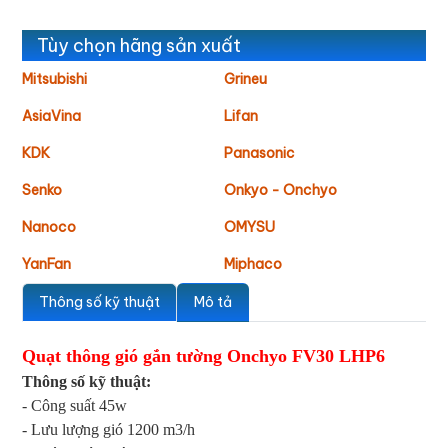
Tùy chọn hãng sản xuất
Mitsubishi
Grineu
AsiaVina
Lifan
KDK
Panasonic
Senko
Onkyo - Onchyo
Nanoco
OMYSU
YanFan
Miphaco
Thông số kỹ thuật
Mô tả
Quạt thông gió gắn tường Onchyo FV30 LHP6
Thông số kỹ thuật:
- Công suất 45w
- Lưu lượng gió 1200 m3/h