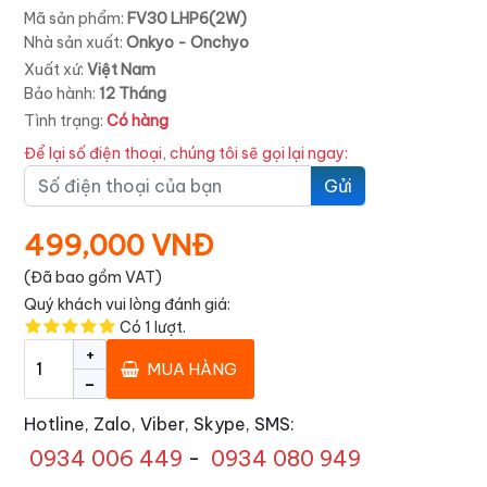
Mã sản phẩm:
FV30 LHP6(2W)
Nhà sản xuất:
Onkyo - Onchyo
Xuất xứ:
Việt Nam
Bảo hành:
12 Tháng
Tình trạng:
Có hàng
Để lại số điện thoại, chúng tôi sẽ gọi lại ngay:
Gửi
499,000 VNĐ
(Đã bao gồm VAT)
Quý khách vui lòng đánh giá:
Có
1
lượt.
+
MUA HÀNG
-
Hotline, Zalo, Viber, Skype, SMS:
0934 006 449
-
0934 080 949