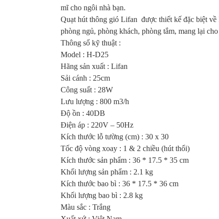
mĩ cho ngôi nhà bạn.
Quạt hút thông gió Lifan được thiết kế đặc biệt về
phòng ngủ, phòng khách, phòng tắm, mang lại cho 
Thông số kỹ thuật :
Model : H-D25
Hãng sản xuất : Lifan
Sải cánh : 25cm
Công suất : 28W
Lưu lượng : 800 m3/h
Độ ồn : 40DB
Điện áp : 220V – 50Hz
Kích thước lỗ tường (cm) : 30 x 30
Tốc độ vòng xoay : 1 & 2 chiều (hút thổi)
Kích thước sản phẩm : 36 * 17.5 * 35 cm
Khối lượng sản phẩm : 2.1 kg
Kích thước bao bì : 36 * 17.5 * 36 cm
Khối lượng bao bì : 2.8 kg
Màu sắc : Trắng
Xuất xứ : Việt Nam