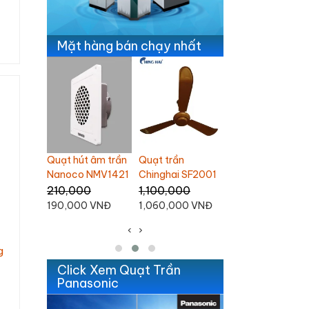
Mặt hàng bán chạy nhất
 âm trần
Quạt trần
Quạt trần Nanoco
Ghế Massage
NMV1421
Chinghai SF2001
3 cánh NCF6031-
Daikiosan DC109
K
Liên hệ
1,100,000
Liên hệ
 VNĐ
1,060,000 VNĐ
‹
›
g
Click Xem Quạt Trần
Panasonic