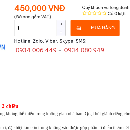
450,000 VNĐ
Quý khách vui lòng đánh 
Có
0
lượt.
(Đã bao gồm VAT)
+
MUA HÀNG
-
Hotline, Zalo, Viber, Skype, SMS:
0934 006 449
-
0934 080 949
 2 chiều
g không thể thiếu trong không gian nhà bạn. Quạt hút giành riêng ch
 nhã, đặc biệt kín côn trùng không vào được góp phần tô điểm thêm nét