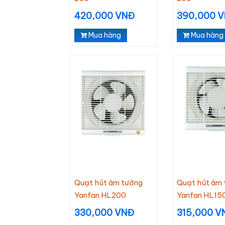
420,000 VNĐ
390,000 
Mua hàng
Mua hàng
Quạt hút âm trần
Quạt trần
Qu
Nanoco NMV1421
Chinghai SF2001
3 
K
210,000
1,100,000
Li
190,000 VNĐ
1,060,000 VNĐ
Quạt hút âm tường
Quạt hút âm 
Yanfan HL200
Yanfan HL15
330,000 VNĐ
315,000 V