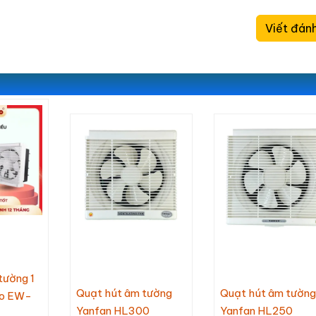
đậm)
,840,000 VNĐ
2,885,000 VNĐ
3,990,000
Viết đánh
3,670,000 VNĐ
tường 1
Quạt hút âm tường
Quạt hút âm tường
co EW-
Yanfan HL300
Yanfan HL250