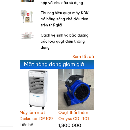
hợp với nhu cầu sử dụng
Thương hiệu quạt máy KDK
có bằng sáng chế đầu tiên
trên thế giới
Cách vệ sinh và bảo dưỡng
các loại quạt điện thông
dụng
Xem tất cả
Mặt hàng đang giảm giá
Quạt trần
mát
Quạt thổi thảm
Quạt bàn
Chinghai SF2001
n DM109
Omysu CD-T01
Mitsubishi D16-GV
1,100,000
1,800,000
1,200,000