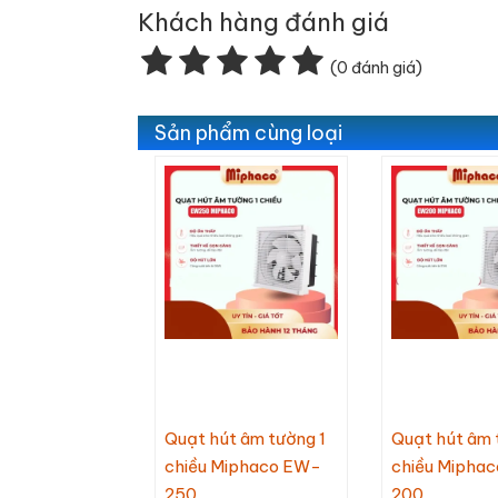
670,000
Đ
3,165,000 VNĐ
2,595,000 VNĐ
2
Khách hàng đánh giá
630,000 VNĐ
(0 đánh giá)
Sản phẩm cùng loại
Quạt hút âm tường 1
Quạt hút âm 
chiều Miphaco EW-
chiều Mipha
250
200