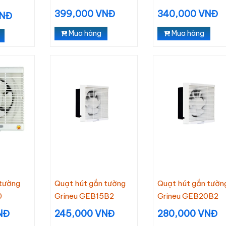
399,000 VNĐ
340,000 VNĐ
VNĐ
Mua hàng
Mua hàng
Quạt hút
ạt trần Nanoco
Ghế Massage
Ghế Massage
Nanoco 
cánh NCF6031-
Daikiosan DC109
Daikiosan DC110
Liên hệ
Liên hệ
210,000
ên hệ
190,000
tường
Quạt hút gắn tường
Quạt hút gắn tườn
0
Grineu GEB15B2
Grineu GEB20B2
NĐ
245,000 VNĐ
280,000 VNĐ