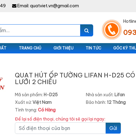
949
Email:
quatviet.vn@gmail.com
Hotlin
093
UẤT
TRANG CHỦ
GIỚI THIỆU
TIN TỨC
GÓC KỸ TH
QUẠT HÚT ỐP TƯỜNG LIFAN H-D25 CÓ
LƯỚI 2 CHIỀU
Mã sản phẩm:
H-D25
Nhà sản xuất:
Lifan
Xuất xứ:
Việt Nam
Bảo hành:
12 Tháng
Tình trạng:
Có Hàng
Để lại số điện thoại, chúng tôi sẽ gọi lại ngay:
Gửi