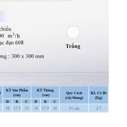
y làm mát
Máy làm mát
Quạt trần
Máy làm 
ikiosan DM103
Daikiosan DM201
Mitsubishi C56-
Daikiosa
RA5 (màu xám
Liên hệ
,950,000
3,050,000