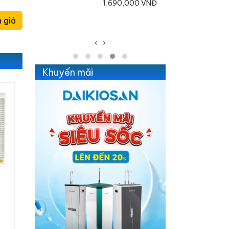
1,060,000 VNĐ
1,690,000 VNĐ
995,000 VNĐ
 giá
‹
›
Khuyến mãi