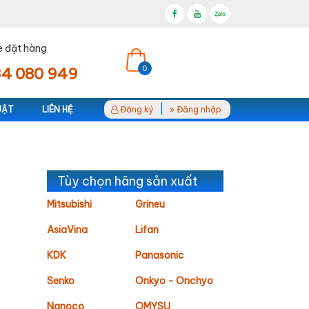
e đặt hàng
0
4 080 949
|
UẬT
LIÊN HỆ
Đăng ký
Đăng nhập
Tùy chọn hãng sản xuất
Mitsubishi
Grineu
AsiaVina
Lifan
KDK
Panasonic
Senko
Onkyo - Onchyo
Nanoco
OMYSU