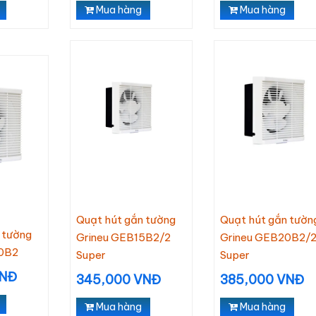
Mua hàng
Mua hàng
Quạt hút gắn tường
Quạt hút gắn tườn
 tường
Grineu GEB15B2/2
Grineu GEB20B2/
0B2
Super
Super
VNĐ
345,000 VNĐ
385,000 VNĐ
Mua hàng
Mua hàng